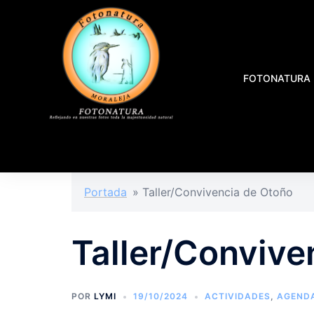
FOTONATURA
Portada
»
Taller/Convivencia de Otoño
Taller/Convive
POR
LYMI
19/10/2024
ACTIVIDADES
,
AGEND