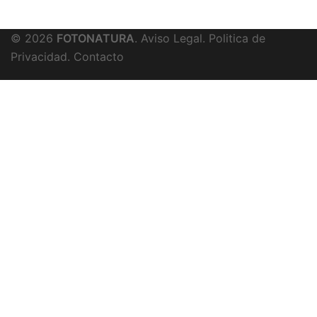
© 2026
FOTONATURA
.
Aviso Legal
.
Politica de
Privacidad
.
Contacto