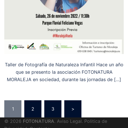
Taller de Fotografía de Naturaleza Infantil Hace un año
que se presento la asociación FOTONATURA
MORALEJA en sociedad, durante las jornadas de […]
Paginación
1
2
3
>
de
© 2026
FOTONATURA
.
Aviso Legal
.
Politica de
entradas