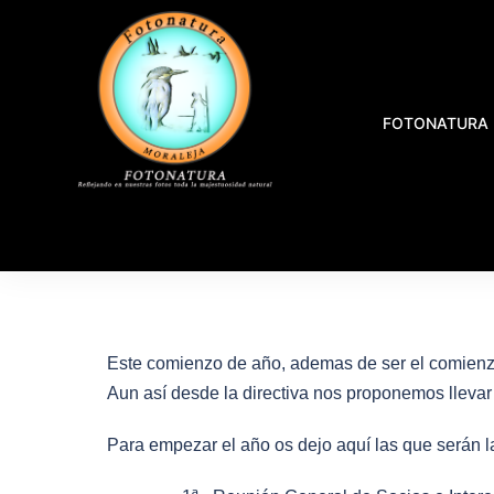
FOTONATURA
Este comienzo de año, ademas de ser el comienzo d
Aun así desde la directiva nos proponemos llevar
Para empezar el año os dejo aquí las que serán 