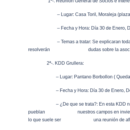
1ª-. Reunión General de Socios e Intere
– Lugar: Casa Toril, Moraleja (plaza de 
– Fecha y Hora: Día 30 de Enero, Doming
– Temas a tratar: Se explicaran todas las a
resolverán dudas sobre la asociaci
2ª-. KDD Grullera:
– Lugar: Pantano Borbollon ( Quedaremos e
– Fecha y Hora: Día 30 de Enero, Domingo
– ¿De que se trata?: En esta KDD nos reunire
pueblan nuestros campos en invierno. Aparte
lo que suele ser una
reunión de a